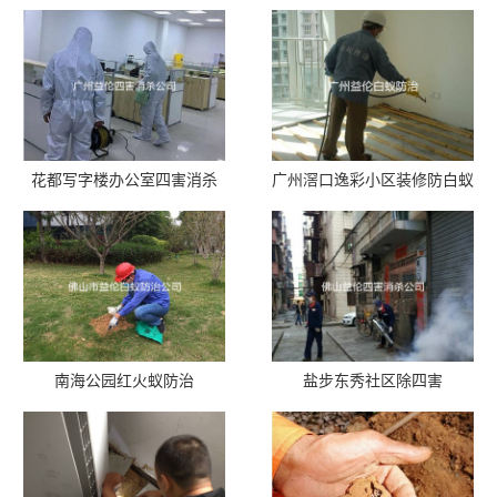
花都写字楼办公室四害消杀
广州滘口逸彩小区装修防白蚁
南海公园红火蚁防治
盐步东秀社区除四害