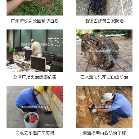
广州海珠湖公园预防白蚁
顺德古建筑白蚁防治
荔湾广场灭治蟑螂危害
三水雅居乐花园白蚁防治
三水云东海厂区灭鼠
南海提坝白蚁防治工程