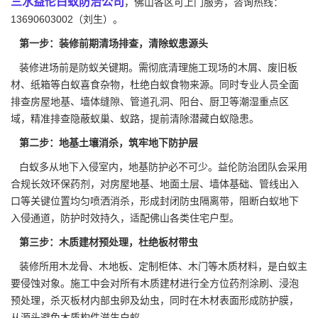
三水益伦白蚁防治公司
，佛山各区可上门服务，咨询热线：
13690603002（刘生）。
第一步：装修前期清场排查，清除蚁患源头
装修进场前是防蚁关键期。需彻底清理施工现场的木屑、废旧板
材、纸箱等白蚁喜食杂物，杜绝白蚁食物来源。同时
专业人员
全面
排查房屋地基、墙体缝隙、管道孔洞、阳台、厨卫等潮湿重点区
域，精准排查隐蔽蚁巢、蚁路，提前清除潜藏白蚁隐患。
第二步：地基土壤消杀，筑牢地下防护层
白蚁多从地下入侵室内，地基防护必不可少。益伦防治团队会采用
合规长效环保药剂，对房屋地基、地面土层、墙体基础、管线出入
口等关键位置均匀喷洒消杀，形成封闭防虫隔离带，阻断白蚁地下
入侵通道，防护时效持久，适配佛山各类住宅户型。
第三步：木质建材预处理，杜绝板材带虫
装修所用木龙骨、木地板、定制柜体、木门等木质材料，是白蚁主
要
侵蚀对象
。施工中会对所有木质建材进行全方位药剂涂刷、浸泡
预处理，杀灭板材内部虫卵及幼虫，同时在木材表面形成防护膜，
从源头避免木质构件滋生白蚁。