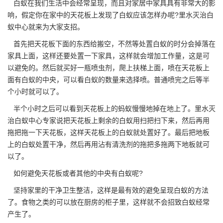
白蚁在我们生活中会经常呈现，而且对家居中家具具有非常大的影
响，假定你在家中的天花板上发现了白蚁应该怎样办呢?
里水灭治白
蚁中心
就来为大家支招。
首先把天花板下面的东西给搬空，不然等处置白蚁的时分会掉落在
家具上面，这样还要处置一下家具，这样就会增加工作量，这是可
以避免的。然后就买好一瓶喷虫剂，爬上扶梯上面，喷在天花板上
面有白蚁的中央，可以看白蚁的数量来选择喷。普通喷完之后等半
个小时就可以了。
半个小时之后可以看到天花板上的
蚂蚁
慢慢地掉在地上了。里水灭
治白蚁中心专家说把天花板上剩余的白蚁用扫把扫下来，然后再用
拖把拖一下天花板，这样天花板上的白蚁就处置好了。最后把地板
上的白蚁处置干净，然后再用沾有清洗剂的拖把多拖两下地板就可
以了。
如何避免天花板或者其他的中央有白蚁呢?
坚持家里的干净卫生整洁，这样是最有效的避免呈现白蚁的方法
了。食物之类的可以放在厨房的柜子里，这样就不会
招致白蚁
经常
产生了。