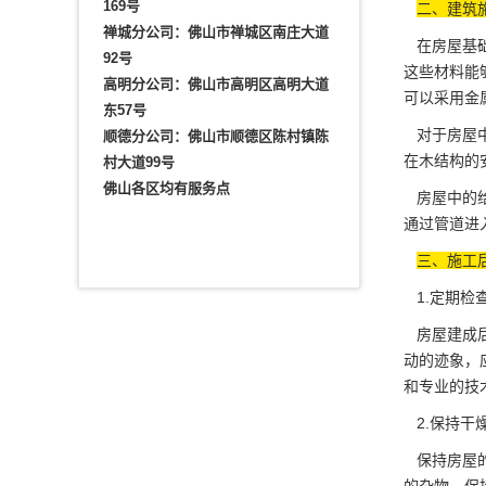
169号
二、建筑
禅城分公司：佛山市禅城区南庄大道
在房屋基础
92号
这些材料能
高明分公司：佛山市高明区高明大道
可以采用金
东57号
对于房屋中
顺德分公司：佛山市顺德区陈村镇陈
在木结构的
村大道99号
佛山各区均有服务点
房屋中的
通过管道进
三、施工
1.定期检
房屋建成后
动的迹象，
和专业的技
2.保持干
保持房屋的