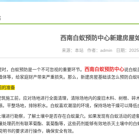
态
西南白蚁预防中心新建房屋
来源：本站
作者：admin
日期：2025/
西南白蚁预防中心
时，白蚁预防是一个不可忽视的重要环节。
说白蚁
墙体等，给家庭财产带来严重损失。那么，新建房屋基础该怎么预防白蚁
前的准备
建筑施工前，应对场地进行全面清理，清除场地内的废旧木料、树根、碎
源。平整场地，排除积水。白蚁喜欢潮湿的环境，保持场地干燥可以降低
土壤进行勘察，了解土壤中是否存在白蚁巢穴。如果发现有白蚁活动的迹
壤处理药剂有联苯菊酯、氯菊酯等，这些药剂能够有效地杀灭土壤中的白
说明书的要求进行操作，确保安全有效。