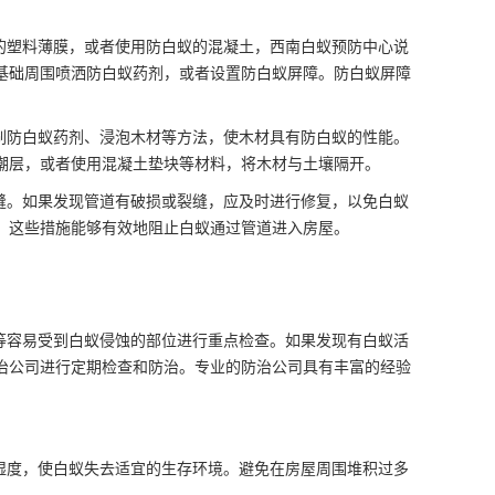
的塑料薄膜，或者使用防白蚁的混凝土，西南白蚁预防中心说
基础周围喷洒防白蚁药剂，或者设置防白蚁屏障。防白蚁屏障
刷防白蚁药剂、浸泡木材等方法，使木材具有防白蚁的性能。
潮层，或者使用混凝土垫块等材料，将木材与土壤隔开。
缝。如果发现管道有破损或裂缝，应及时进行修复，以免白蚁
。这些措施能够有效地阻止白蚁通过管道进入房屋。
等容易受到白蚁侵蚀的部位进行重点检查。如果发现有白蚁活
治公司进行定期检查和防治。专业的防治公司具有丰富的经验
湿度，使白蚁失去适宜的
生存环境。
避免在房屋周围堆积过多