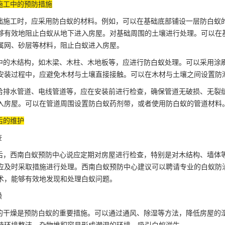
施工中的预防措施
施工时，应采用防白蚁的材料。例如，可以在基础底部铺设一层防白蚁
够有效地阻止白蚁从地下
进入房屋
。对基础周围的土壤进行处理。可以在
属网、砂层等材料，阻止白蚁进入房屋。
的木结构，如木梁、木柱、木地板等，应进行防白蚁处理。可以采用涂
安装过程中，应避免木材与土壤直接接触。可以在木材与土壤之间设置防
给
排水管道
、电线管道等，应在安装前进行检查，确保管道无破损、无裂
入房屋。可以在管道周围设置防白蚁药剂带，或者使用防白蚁的管道材料
后的维护
查
，西南白蚁预防中心说应定期对房屋进行检查，特别是对木结构、墙体
应及时采取措施进行处理。西南白蚁预防中心建议可以聘请专业的白蚁防
术，能够有效地发现和处理白蚁问题。
燥
干燥是预防白蚁的重要措施。可以通过通风、除湿等方法，降低房屋的